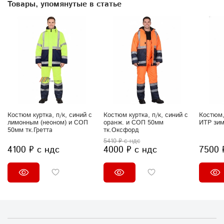
Товары, упомянутые в статье
Костюм куртка, п/к, синий с
Костюм куртка, п/к, синий с
Костюм,
лимонным (неоном) и СОП
оранж. и СОП 50мм
ИТР зи
50мм тк.Гретта
тк.Оксфорд
5410 ₽ с ндс
4100 ₽ с ндс
4000 ₽ с ндс
7500 