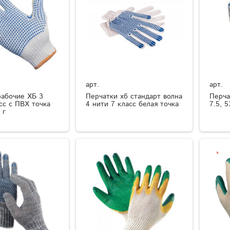
арт.
арт.
рабочие ХБ 3
Перчатки хб стандарт волна
Перча
сс с ПВХ точка
4 нити 7 класс белая точка
7.5, 5
 г