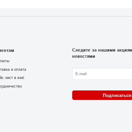
Следите за нашими акциям
иентам
новостями
такты
тавка и оплата
йс лист в exel
рудничество
Подписаться