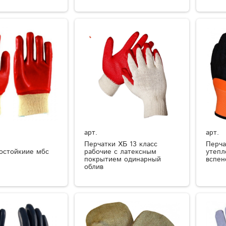
арт.
арт.
Перчатки ХБ 13 класс
Перча
остойкиие мбс
рабочие с латексным
утепл
покрытием одинарный
вспен
облив