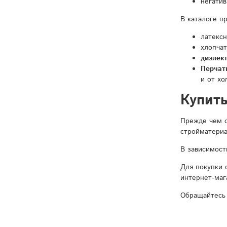
негатив
В каталоге п
латекс
хлопча
диэлек
Перчат
и от хо
Купить
Прежде чем о
стройматериа
В зависимост
Для покупки 
интернет-маг
Обращайтесь 