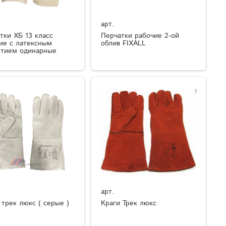
арт.
тки ХБ 13 класс
Перчатки рабочие 2-ой
ие с латексным
облив FIXALL
тием одинарные
арт.
 трек люкс ( серые )
Краги Трек люкс