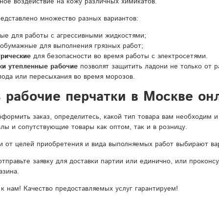
ное воздействие на кожу различных химикатов.
редставлено множество разных вариантов:
ные для работы с агрессивными жидкостями;
тобумажные для выполнения грязных работ;
трические
для безопасности во время работы с электросетями.
ки утепленные рабочие
позволят защитить ладони не только от р
лода или пересыхания во время морозов.
 рабочие перчатки в Москве он
формить заказ, определитесь, какой тип товара вам необходим и 
лы и сопутствующие товары как оптом, так и в розницу.
и от целей приобретения и вида выполняемых работ выбирают ва
отправьте заявку для доставки партии или единично, или прокон
азина.
к нам! Качество предоставляемых услуг гарантируем!