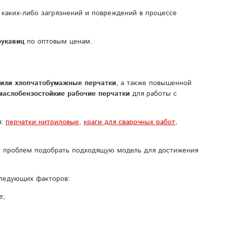
 каких-либо загрязнений и повреждений в процессе
рукавиц
по оптовым ценам.
или хлопчатобумажные перчатки
, а также повышенной
маслобензостойкие рабочие перчатки
для работы с
я:
перчатки нитриловые
,
краги для сварочных работ
,
з проблем подобрать подходящую модель для достижения
ледующих факторов:
е;