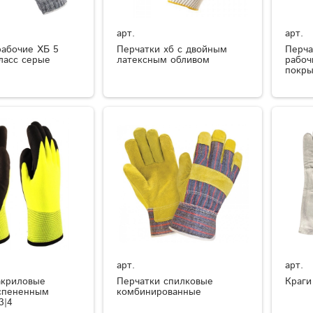
арт.
арт.
рабочие ХБ 5
Перчатки хб с двойным
Перча
ласс серые
латексным обливом
рабоч
покры
арт.
арт.
акриловые
Перчатки спилковые
Краги
спененным
комбинированные
3|4