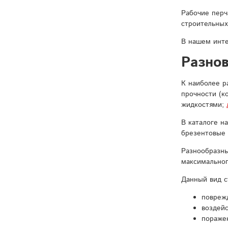
Рабочие перч
строительных
В нашем инт
Разно
К наиболее р
прочности (к
жидкостями;
В каталоге н
брезентовые 
Разнообразны
максимальног
Данный вид с
поврежд
воздейс
пораже