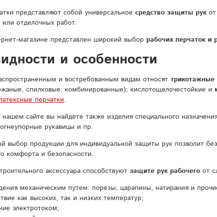
атки представляют собой универсальное
средство защиты рук
от
 или отделочных работ.
ернет-магазине представлен широкий выбор
рабочих перчаток и 
видности и особенности
аспространенным и востребованным видам относят
трикотажные 
ожаные, спилковые, комбинированные); кислотощелочестойкие и
латексные перчатки
.
а нашем сайте вы найдете также изделия специального назначени
огнеупорные рукавицы и пр.
й выбор продукции для индивидуальной защиты рук позволит бе
о комфорта и безопасности.
троительного аксессуара способствуют
защите рук рабочего
от с
ения механическим путем: порезы, царапины, натирания и прочи
твие как высоких, так и низких температур;
ние электротоком;