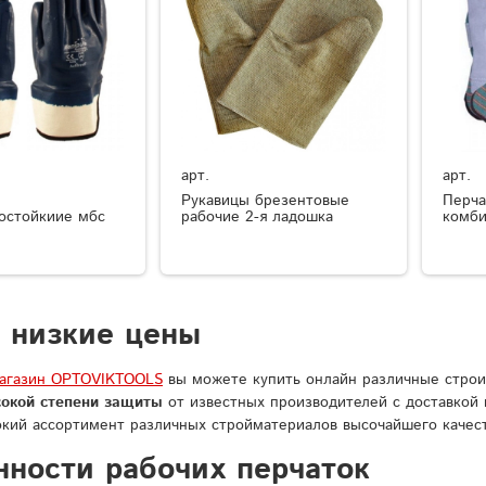
арт.
арт.
Рукавицы брезентовые
Перча
остойкиие мбс
рабочие 2-я ладошка
комб
 низкие цены
магазин OPTOVIKTOOLS
вы можете купить онлайн различные строи
сокой степени защиты
от известных производителей с доставкой 
кий ассортимент различных стройматериалов высочайшего качеств
нности рабочих перчаток