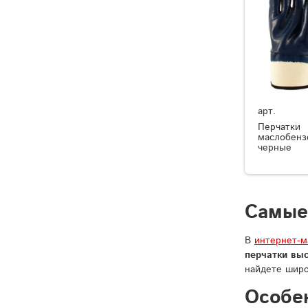
арт.
Перчатки
маслобенз
черные
Самые
В
интернет-
перчатки вы
найдете широ
Особе