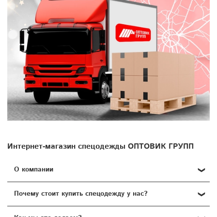
Интернет-магазин спецодежды ОПТОВИК ГРУПП
О компании
Добро пожаловать в наш интернет-магазин, где
Почему стоит купить спецодежду у нас?
специализируемся на уникальной
спецодежде
,
спальных
принадлежностях
и
инструментах
! Мы гордимся тем, что
Не сомневайтесь в качестве и надежности нашей