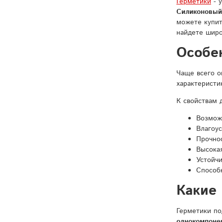
Герметики
- 
Силиконовый
можете купит
найдете шир
Особе
Чаще всего о
характеристи
К свойствам 
Возмож
Влагоус
Прочнос
Высокая
Устойчи
Способн
Какие
Герметики п
однокомпоне