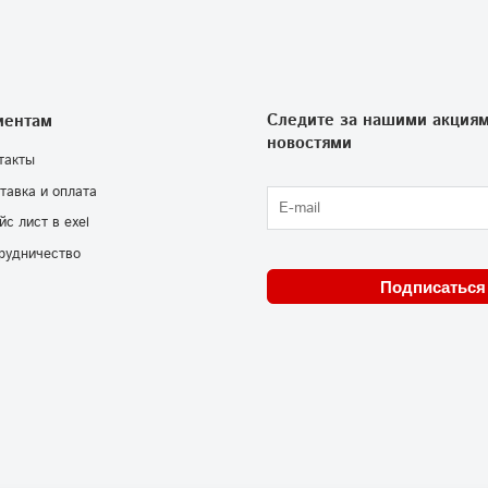
Следите за нашими акциям
иентам
новостями
такты
тавка и оплата
йс лист в exel
рудничество
Подписаться