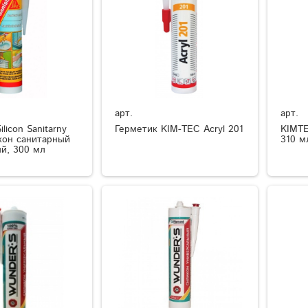
арт.
арт.
licon Sanitarny
Герметик KIM-TEC Acryl 201
KIMTE
кон санитарный
310 м
ый, 300 мл