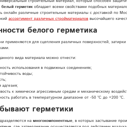
универсальный строительный материал, который способен защитит
 белый герметик
обладает всеми свойствами подобных материало
ь онлайн различные строительные материалы с доставкой по Мос
окий
ассортимент различных стройматериалов
высочайшего качест
нности белого герметика
ни применяются для сцепления различных поверхностей, затирки
ками.
данного вида материала можно отнести:
ность использования в подвижных соединениях;
тойчивость воды;
ть;
 адгезия;
вость к химически агрессивным средам и механическому воздейс
ость работать в температурном диапазоне от -50 °C до +200 °C.
 бывают герметики
одразделяются на
многокомпонентные
, в которых застывание про
нтные
, где затвердевание осуществляется под действием воздуха