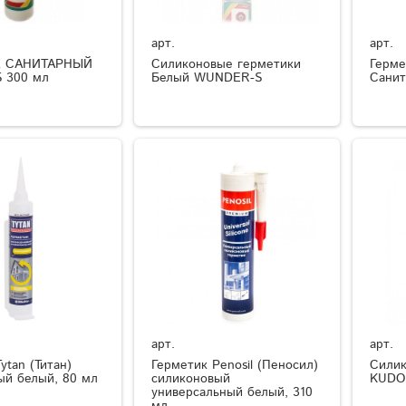
арт.
арт.
К САНИТАРНЫЙ
Силиконовые герметики
Герме
 300 мл
Белый WUNDER-S
Санит
арт.
арт.
ytan (Титан)
Герметик Penosil (Пеносил)
Силик
ый белый, 80 мл
силиконовый
KUDO
универсальный белый, 310
мл