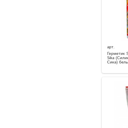
арт.
Герметик Si
Sika (Сили
Сика) бел