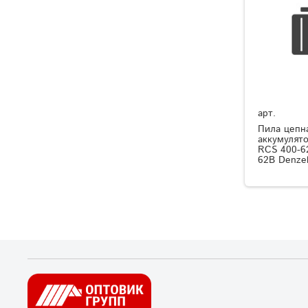
арт.
Пила цепн
аккумулято
RCS 400-62
62В Denze