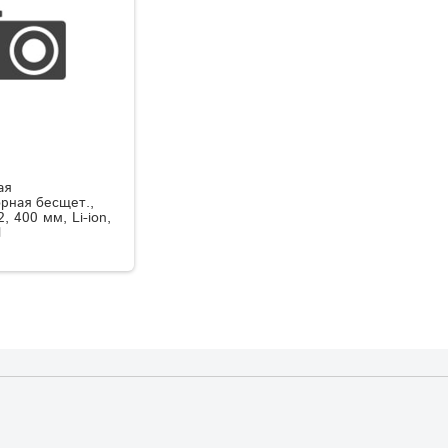
ая
рная бесщет.,
, 400 мм, Li-ion,
l