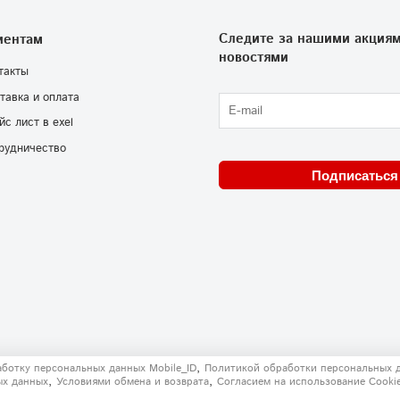
Следите за нашими акциям
иентам
новостями
такты
тавка и оплата
йс лист в exel
рудничество
Подписаться
,
аботку персональных данных Mobile_ID
Политикой обработки персональных 
,
,
ых данных
Условиями обмена и возврата
Согласием на использование Сooki