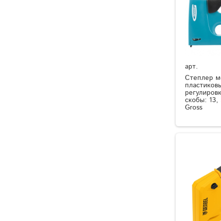
арт.
Степлер м
пластиков
регулировк
скобы: 13,
Gross