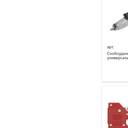
арт.
Скобоудал
универсаль