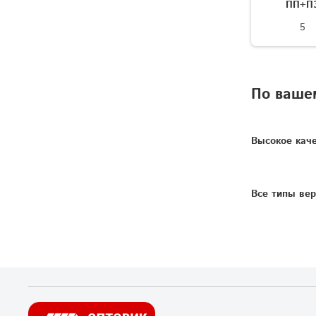
ПП+П
5
По вашем
Высокое
кач
Все
типы
вер