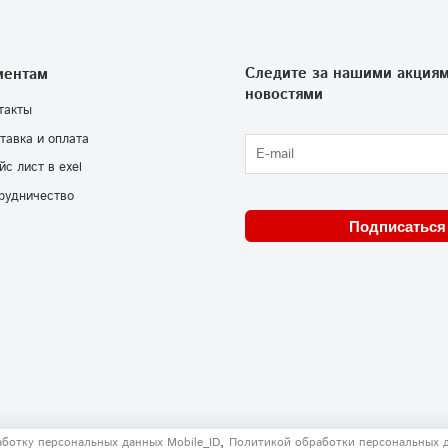
Следите за нашими акциям
иентам
новостями
такты
тавка и оплата
йс лист в exel
рудничество
Подписаться
,
аботку персональных данных Mobile_ID
Политикой обработки персональных 