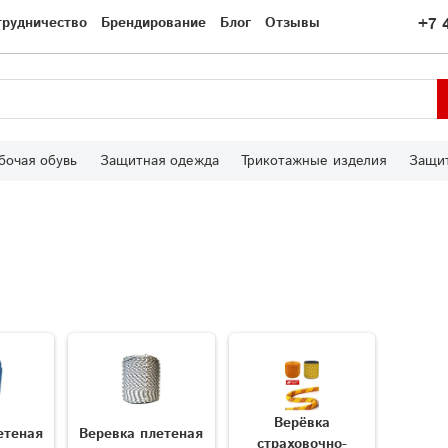
трудничество
Брендирование
Блог
Отзывы
+7 
бочая обувь
Защитная одежда
Трикотажные изделия
Защит
Верёвка
етеная
Веревка плетеная
страховочно-