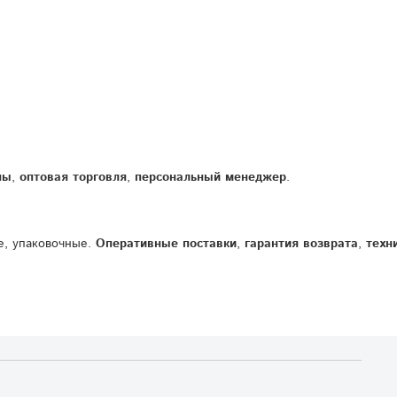
ны
,
оптовая
торговля
,
персональный
менеджер
.
е,
упаковочные.
Оперативные
поставки
,
гарантия
возврата
,
техн