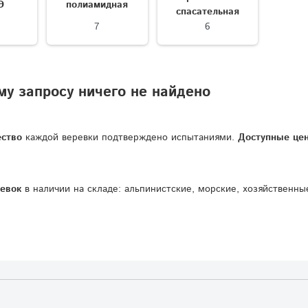
Э
полиамидная
спасательная
7
6
у запросу ничего не найдено
ество
каждой
веревки
подтверждено
испытаниями.
Доступные
це
евок
в
наличии
на
складе:
альпинистские,
морские,
хозяйственны