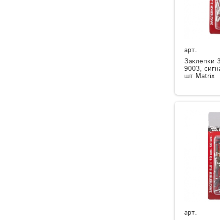
арт.
Заклепки 
9003, сигн
шт Matrix
арт.