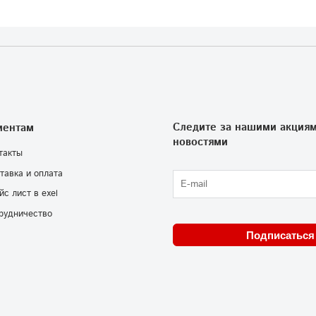
Следите за нашими акциям
иентам
новостями
такты
тавка и оплата
йс лист в exel
рудничество
Подписаться