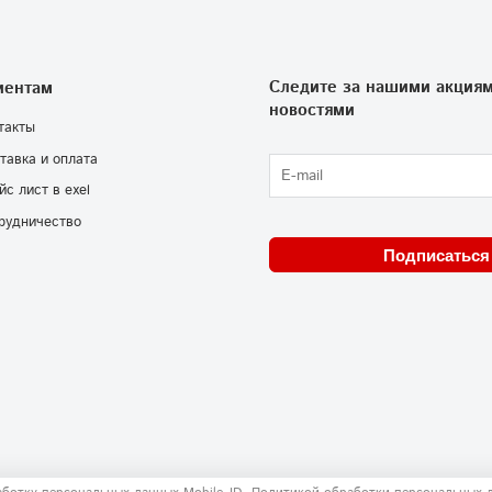
Следите за нашими акциям
иентам
новостями
такты
тавка и оплата
йс лист в exel
рудничество
Подписаться