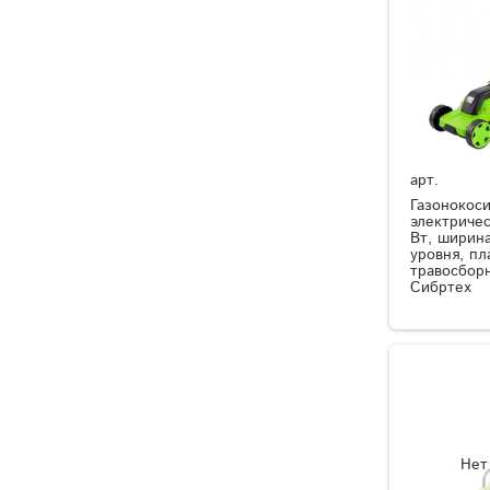
арт.
Газонокос
электричес
Вт, ширина
уровня, п
травосборн
Сибртех
Нет