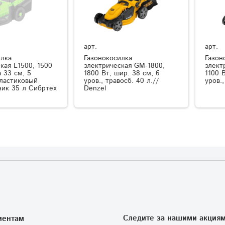
арт.
арт.
илка
Газонокосилка
Газон
кая L1500, 1500
электрическая GM-1800,
элект
 33 см, 5
1800 Вт, шир. 38 см, 6
1100 
пластиковый
уров., травосб. 40 л.//
уров.
ник 35 л Сибртех
Denzel
Следите за нашими акциям
иентам