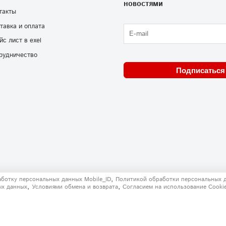
новостями
такты
тавка и оплата
йс лист в exel
рудничество
Подписаться
,
аботку персональных данных Mobile_ID
Политикой обработки персональных 
,
,
ых данных
Условиями обмена и возврата
Согласием на использование Сooki
решения запрещено