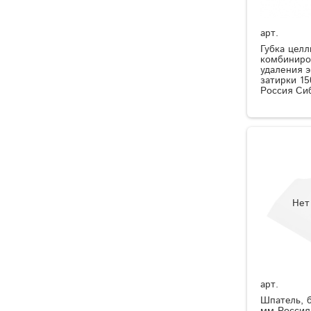
арт.
Губка цел
комбиниро
удаления 
затирки 15
Россия Си
Нет
арт.
Шпатель, б
мм Россия