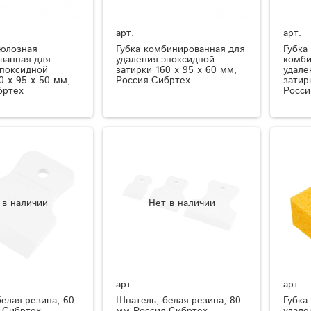
арт.
арт.
люлозная
Губка комбинированная для
Губка
ванная для
удаления эпоксидной
комби
эпоксидной
затирки 160 х 95 х 60 мм,
удале
0 x 95 x 50 мм,
Россия Сибртех
затир
бртех
Росси
 в наличии
Нет в наличии
арт.
арт.
елая резина, 60
Шпатель, белая резина, 80
Губка
 Сибртех
мм Россия Сибртех
удале