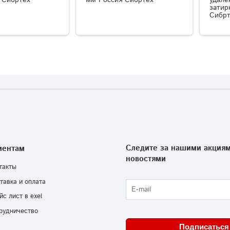
затир
Сибрт
Следите за нашими акциям
иентам
новостями
такты
тавка и оплата
йс лист в exel
рудничество
Подписаться