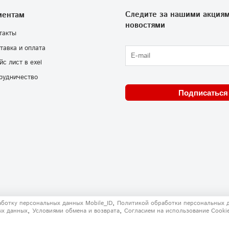
Следите за нашими акциям
иентам
новостями
такты
тавка и оплата
йс лист в exel
рудничество
Подписаться
,
аботку персональных данных Mobile_ID
Политикой обработки персональных 
,
,
ых данных
Условиями обмена и возврата
Согласием на использование Сooki