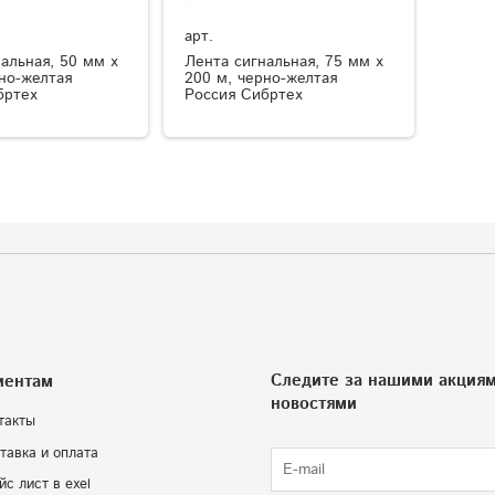
арт.
альная, 50 мм х
Лента сигнальная, 75 мм х
но-желтая
200 м, черно-желтая
бртех
Россия Сибртех
Следите за нашими акциям
иентам
новостями
такты
тавка и оплата
йс лист в exel