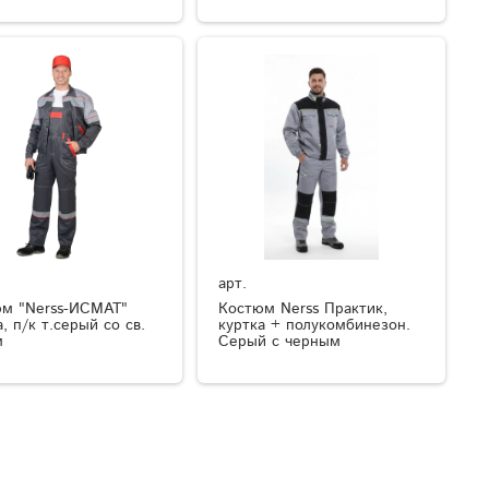
арт.
м "Nerss-ИСМАТ"
Костюм Nerss Практик,
, п/к т.серый со св.
куртка + полукомбинезон.
м
Серый с черным