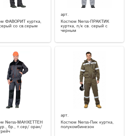
арт.
м ФАВОРИТ куртка,
Костюм Nerss-ПРАКТИК
.серый со св.серым
куртка, п/к св. серый с
черным
арт.
юм Nerss-МАНХЕТТЕН
Костюм Nerss-Пик куртка,
ур., бр., т.сер/ оран/
полукомбинезон
трейч