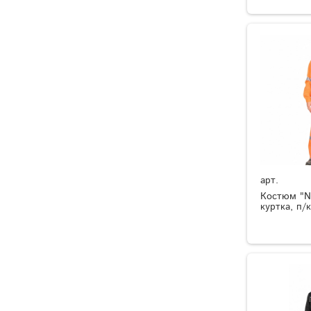
арт.
Костюм "N
куртка, п/к