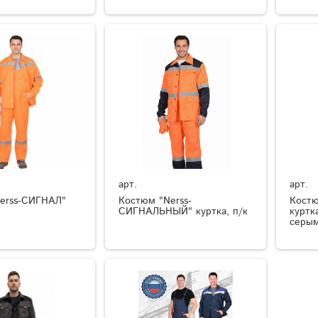
арт.
арт.
erss-СИГНАЛ"
Костюм "Nerss-
Костю
СИГНАЛЬНЫЙ" куртка, п/к
куртка
серы