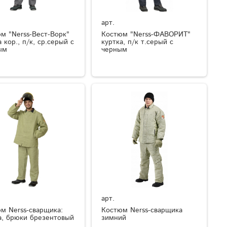
арт.
м "Nerss-Вест-Ворк"
Костюм "Nerss-ФАВОРИТ"
 кор., п/к, ср.серый с
куртка, п/к т.серый с
ым
черным
арт.
м Nerss-сварщика:
Костюм Nerss-сварщика
а, брюки брезентовый
зимний