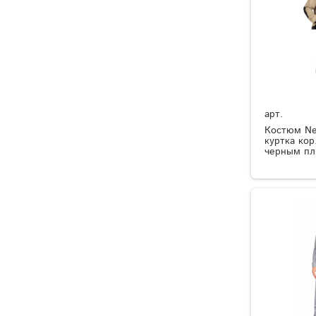
арт.
Костюм Ne
куртка кор
черным пл.