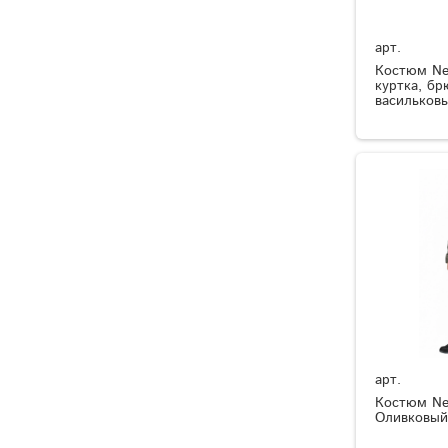
арт.
Костюм Ne
куртка, бр
васильков
арт.
Костюм Ner
Оливковый