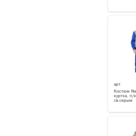
арт.
Костюм Ne
куртка, п/
св.серым