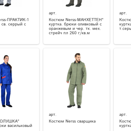
арт.
арт.
rss-ПРАКТИК-1
Костюм Nerss-МАНХЕТТЕН"
Костю
к св. серрый с
куртка. брюки оливковый с
куртка
оранжевым и чер. тк. мех.
т.сер
стрейч пл 260 г/кв.м
арт.
арт.
ЗОЛУШКА"
Костюм Nerss сварщика
Костю
рюки васильковый
куртк