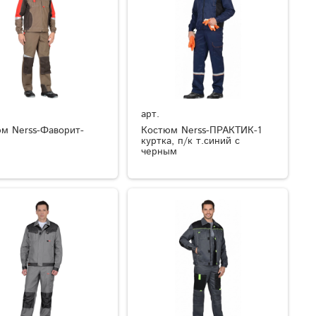
арт.
м Nerss-Фаворит-
Костюм Nerss-ПРАКТИК-1
куртка, п/к т.синий с
черным