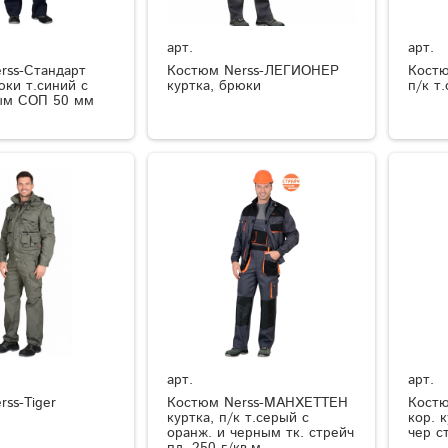
арт.
арт.
rss-Стандарт
Костюм Nerss-ЛЕГИОНЕР
Костю
юки т.синий с
куртка, брюки
п/к т
ым СОП 50 мм
арт.
арт.
ss-Tiger
Костюм Nerss-МАНХЕТТЕН
Кост
куртка, п/к т.серый с
кор. к
оранж. и черным тк. стрейч
чер с
пл. 250 г/кв.м