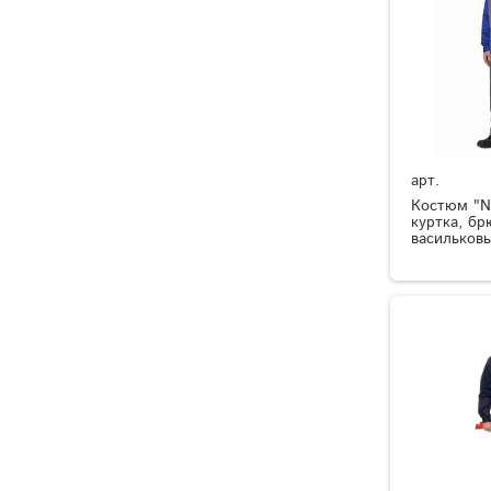
арт.
Костюм "Ne
куртка, бр
васильков