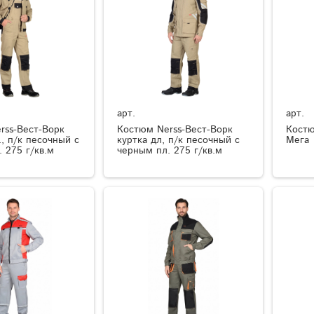
арт.
арт.
rss-Вест-Ворк
Костюм Nerss-Вест-Ворк
Костю
., п/к песочный с
куртка дл, п/к песочный с
Мега
 275 г/кв.м
черным пл. 275 г/кв.м