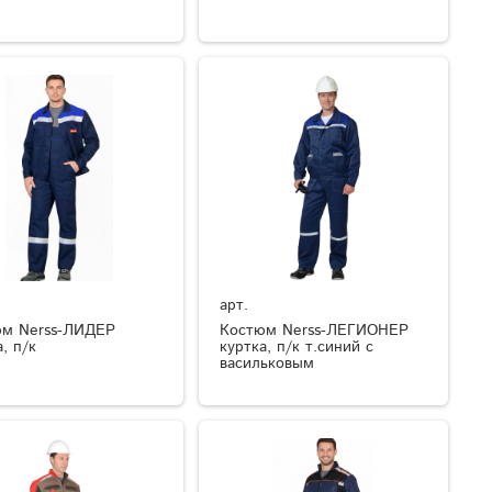
арт.
юм Nerss-ЛИДЕР
Костюм Nerss-ЛЕГИОНЕР
, п/к
куртка, п/к т.синий с
васильковым