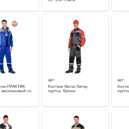
арт.
арт.
rss-ПРАКТИК
Костюм Nerss-Лигор
Кост
к васильковый со
куртка, брюки
куртка