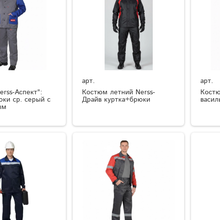
арт.
арт.
rss-Аспект":
Костюм летний Nerss-
Костю
юки ср. серый с
Драйв куртка+брюки
васил
ым