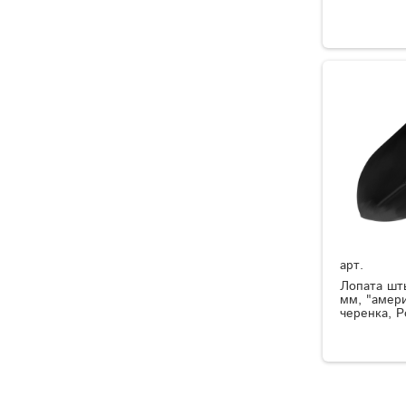
арт.
Лопата шт
мм, "амери
черенка, Р