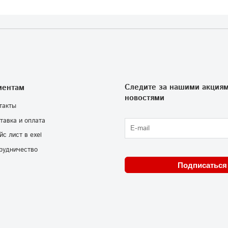
Следите за нашими акциям
иентам
новостями
такты
тавка и оплата
йс лист в exel
рудничество
Подписаться