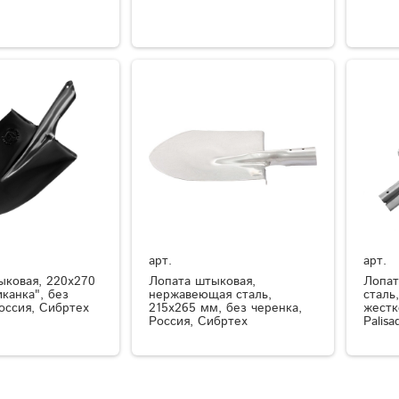
арт.
арт.
ыковая, 220х270
Лопата штыковая,
Лопат
канка", без
нержавеющая сталь,
сталь
оссия, Сибртех
215х265 мм, без черенка,
жестк
Россия, Сибртех
Palisa