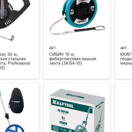
арт.
арт.
er, 50 м,
СИБИН 10 м,
KRAFT
кая стальная
фиберглассовая мерная
геоде
та, Professional
лента (34154-10)
мерна
50)