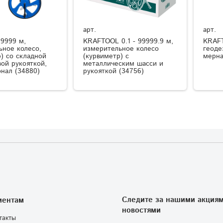
арт.
арт.
 9999 м,
KRAFTOOL 0.1 - 99999.9 м,
KRAFT
ьное колесо,
измерительное колесо
геоде
) со складной
(курвиметр) с
мерна
ой рукояткой,
металлическим шасси и
нал (34880)
рукояткой (34756)
Следите за нашими акциям
иентам
новостями
такты