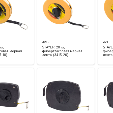
арт.
арт.
 м,
STAYER 20 м,
STAYE
совая мерная
фиберглассовая мерная
фибер
5-10)
лента (3415-20)
лента