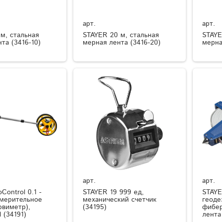
арт.
арт.
м, стальная
STAYER 20 м, стальная
STAYE
та (3416-10)
мерная лента (3416-20)
мерна
арт.
арт.
Control 0.1 -
STAYER 19 999 ед,
STAYE
змерительное
механический счетчик
геоде
рвиметр),
(34195)
фибер
l (34191)
лента