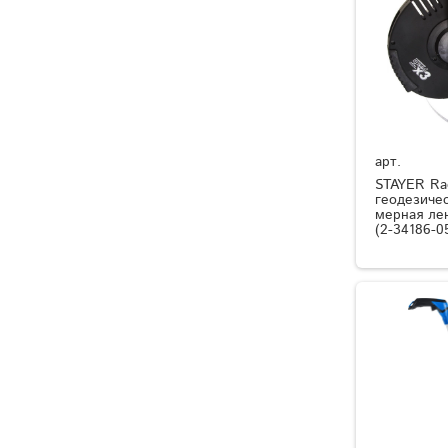
арт.
STAYER Rac
геодезичес
мерная лен
(2-34186-0