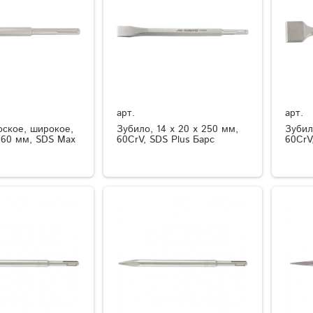
арт.
арт.
оское, широкое,
Зубило, 14 х 20 х 250 мм,
Зубил
360 мм, SDS Max
60CrV, SDS Plus Барс
60CrV