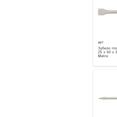
арт.
Зубило пл
25 х 50 х 
Matrix