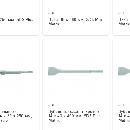
арт.
арт.
 250 мм, SDS Plus
Пика, 18 х 280 мм, SDS Max
Пика,
Matrix
Matrix
арт.
арт.
нальное с
Зубило плоское, широкое,
Зубил
4 х 22 х 250 мм,
14 х 40 х 400 мм, SDS Plus
14 х 
atrix
Matrix
Matrix