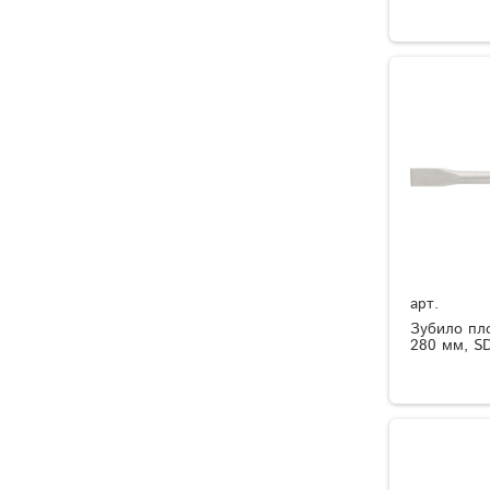
арт.
Зубило пло
280 мм, SD