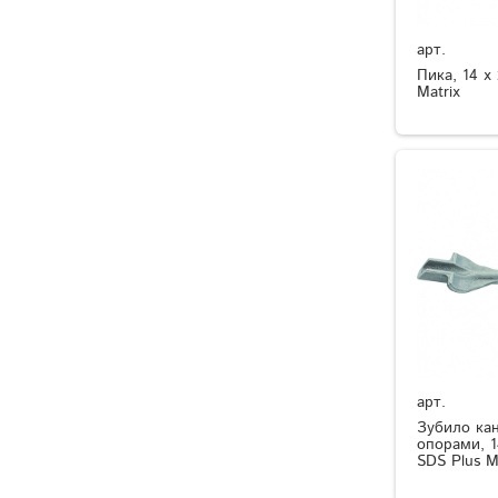
арт.
Пика, 14 х
Matrix
арт.
Зубило ка
опорами, 1
SDS Plus M