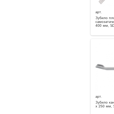
арт.
Зубило пл
самозатач
400 мм, S
арт.
Зубило кан
х 250 мм, 