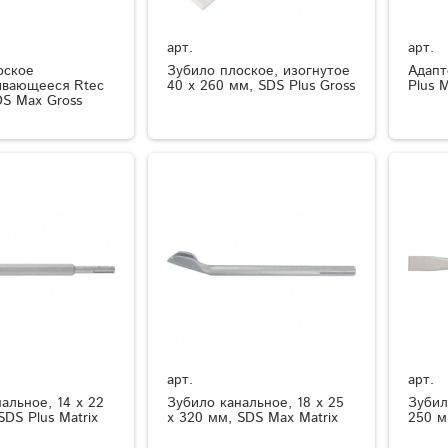
арт.
арт.
оское
Зубило плоское, изогнутое
Адапт
ивающееся Rtec
40 x 260 мм, SDS Plus Gross
Plus M
DS Max Gross
арт.
арт.
альное, 14 х 22
Зубило канальное, 18 х 25
Зубил
SDS Plus Matrix
х 320 мм, SDS Max Matrix
250 м