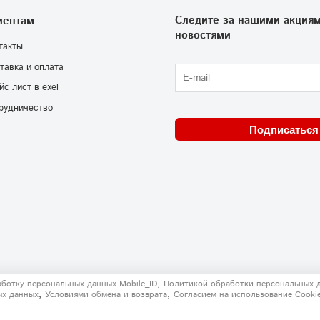
Следите за нашими акциям
иентам
новостями
такты
тавка и оплата
йс лист в exel
рудничество
Подписаться
,
аботку персональных данных Mobile_ID
Политикой обработки персональных 
,
,
ых данных
Условиями обмена и возврата
Согласием на использование Сooki