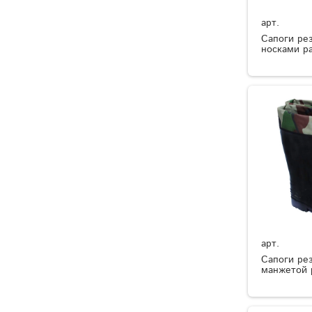
арт.
Сапоги ре
носками р
арт.
Сапоги ре
манжетой 