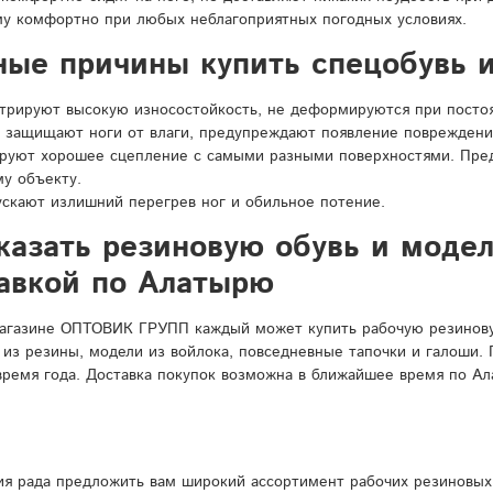
у комфортно при любых неблагоприятных погодных условиях.
ные причины купить спецобувь и
рируют высокую износостойкость, не деформируются при постоян
 защищают ноги от влаги, предупреждают появление повреждени
ируют хорошее сцепление с самыми разными поверхностями. Пре
у объекту.
ускают излишний перегрев ног и обильное потение.
казать резиновую обувь и моде
тавкой по Алатырю
агазине ОПТОВИК ГРУПП каждый может купить рабочую резиновую
 из резины, модели из войлока, повседневные тапочки и галоши.
время года. Доставка покупок возможна в ближайшее время по Ал
я рада предложить вам широкий ассортимент рабочих резиновых 