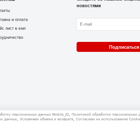
новостями
такты
тавка и оплата
йс лист в exel
рудничество
Подписаться
,
аботку персональных данных Mobile_ID
Политикой обработки персональных 
,
,
ых данных
Условиями обмена и возврата
Согласием на использование Сooki
решения запрещено