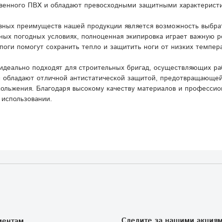
венного ПВХ и обладают превосходными защитными характерист
вных преимуществ нашей продукции является возможность выбрат
ных погодных условиях, полноценная экипировка играет важную 
поги помогут сохранить тепло и защитить ноги от низких темпера
идеально подходят для строительных бригад, осуществляющих ра
и обладают отличной антистатической защитой, предотвращающей
кольжения. Благодаря высокому качеству материалов и профессио
 использовании.
Следите за нашими акциям
иентам