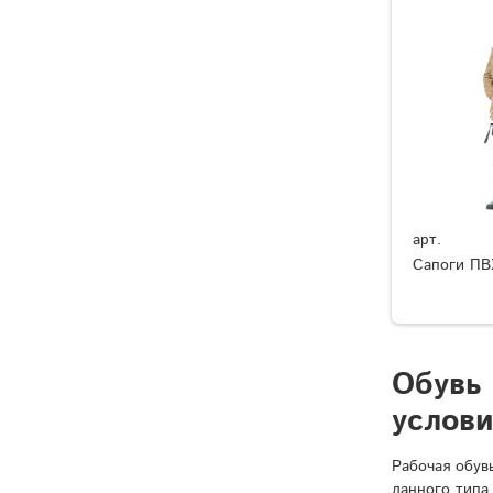
арт.
Сапоги ПВ
Обувь
услов
Рабочая обув
данного типа