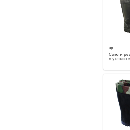
арт.
Сапоги ре
с утеплит