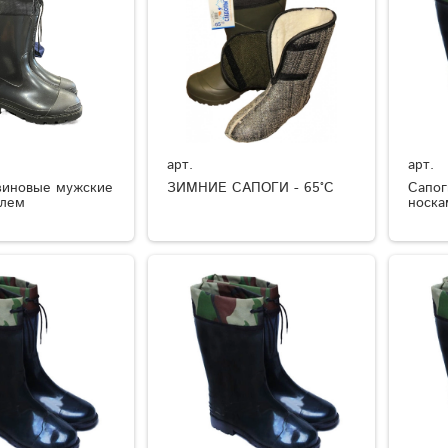
арт.
арт.
зиновые мужские
ЗИМНИЕ САПОГИ - 65°C
Сапог
елем
носка