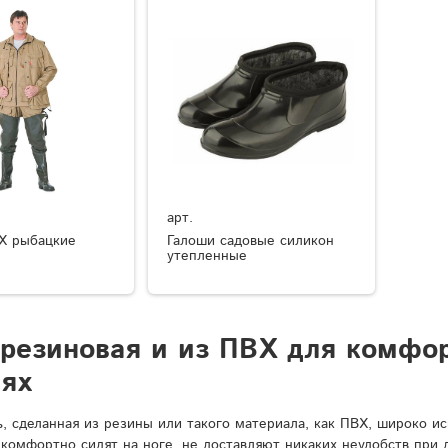
арт.
Х рыбацкие
Галоши садовые силикон
утепленные
 резиновая и из ПВХ для комфо
иях
ь, сделанная из резины или такого материала, как ПВХ, широко и
 комфортно сидят на ноге, не доставляют никаких неудобств при