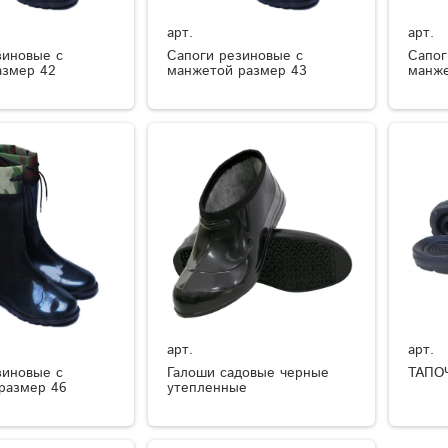
арт.
арт.
зиновые с
Сапоги резиновые с
Сапог
азмер 42
манжетой размер 43
манже
арт.
арт.
зиновые с
Галоши садовые черные
ТАПО
размер 46
утепленные