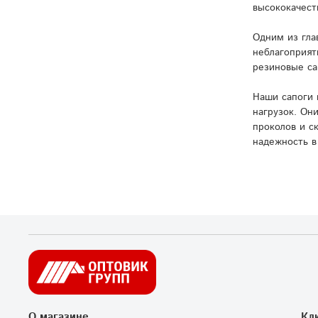
высококачест
Одним из гла
неблагоприят
резиновые са
Наши сапоги 
нагрузок. Он
проколов и с
надежность в
О магазине
Кл