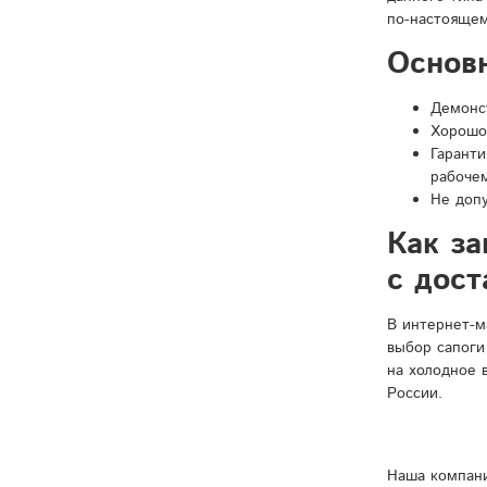
по-настоящем
Основ
Демонст
Хорошо
Гарант
рабочем
Не доп
Как за
с дос
В интернет-м
выбор сапоги
на холодное 
России.
Наша компани