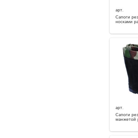
арт.
Сапоги ре
носками р
арт.
Сапоги ре
манжетой 