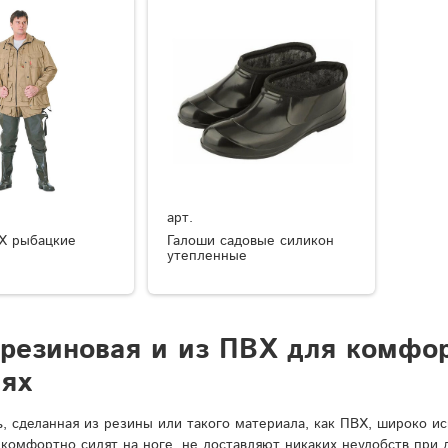
арт.
Х рыбацкие
Галоши садовые силикон
утепленные
 резиновая и из ПВХ для комфо
иях
ь, сделанная из резины или такого материала, как ПВХ, широко и
 комфортно сидят на ноге, не доставляют никаких неудобств при