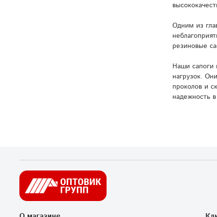
высококачест
Одним из гла
неблагоприят
резиновые са
Наши сапоги 
нагрузок. Он
проколов и с
надежность в
О магазине
Кл