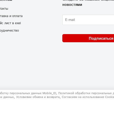
новостями
такты
тавка и оплата
йс лист в exel
рудничество
Подписаться
,
аботку персональных данных Mobile_ID
Политикой обработки персональных 
,
,
ых данных
Условиями обмена и возврата
Согласием на использование Сooki
решения запрещено