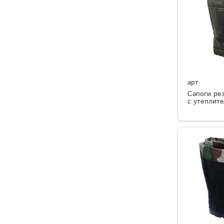
арт.
Сапоги ре
с утеплит