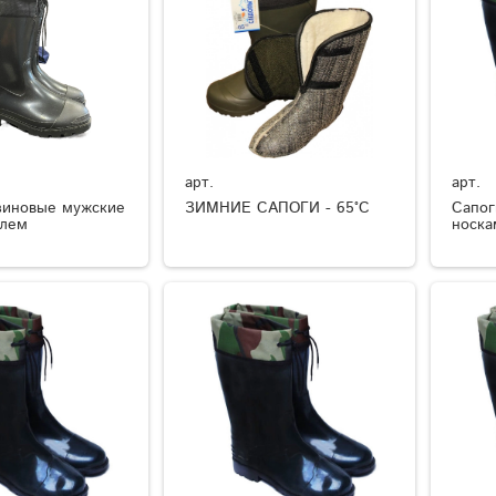
арт.
арт.
зиновые мужские
ЗИМНИЕ САПОГИ - 65°C
Сапог
елем
носка