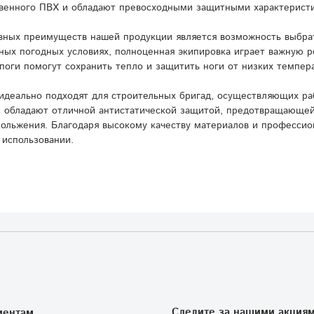
венного ПВХ и обладают превосходными защитными характерист
вных преимуществ нашей продукции является возможность выбрат
ных погодных условиях, полноценная экипировка играет важную 
поги помогут сохранить тепло и защитить ноги от низких темпера
идеально подходят для строительных бригад, осуществляющих ра
и обладают отличной антистатической защитой, предотвращающей
кольжения. Благодаря высокому качеству материалов и профессио
 использовании.
Следите за нашими акциям
иентам