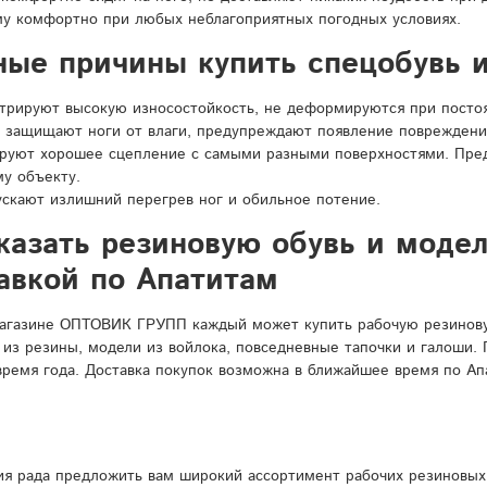
у комфортно при любых неблагоприятных погодных условиях.
ные причины купить спецобувь и
рируют высокую износостойкость, не деформируются при постоян
 защищают ноги от влаги, предупреждают появление повреждени
ируют хорошее сцепление с самыми разными поверхностями. Пре
у объекту.
ускают излишний перегрев ног и обильное потение.
казать резиновую обувь и моде
авкой по Апатитам
агазине ОПТОВИК ГРУПП каждый может купить рабочую резиновую
 из резины, модели из войлока, повседневные тапочки и галоши.
время года. Доставка покупок возможна в ближайшее время по Ап
я рада предложить вам широкий ассортимент рабочих резиновых 