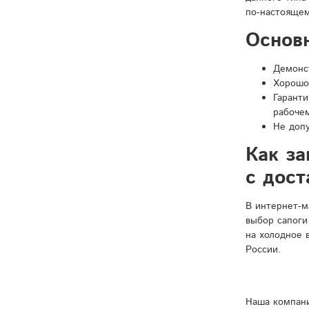
по-настоящем
Основ
Демонст
Хорошо
Гарант
рабочем
Не доп
Как за
с дост
В интернет-м
выбор сапоги
на холодное 
России.
Наша компани