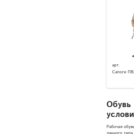
арт.
Сапоги ПВ
Обувь
услов
Рабочая обув
данного типа