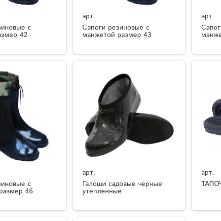
арт.
арт.
зиновые с
Сапоги резиновые с
Сапог
азмер 42
манжетой размер 43
манже
арт.
арт.
зиновые с
Галоши садовые черные
ТАПО
размер 46
утепленные