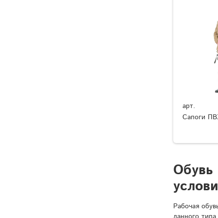
арт.
Сапоги ПВ
Обувь
услов
Рабочая обув
данного типа