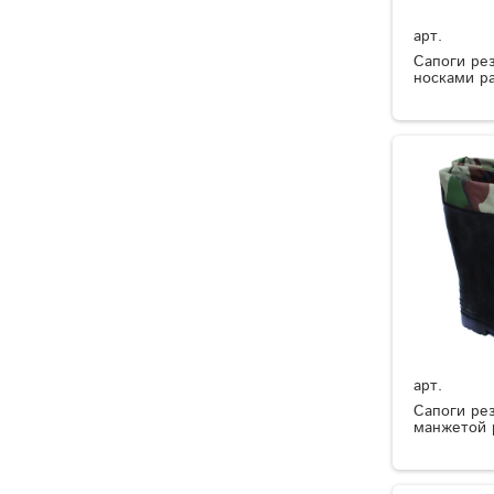
арт.
Сапоги ре
носками р
арт.
Сапоги ре
манжетой 