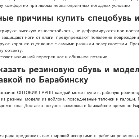
у комфортно при любых неблагоприятных погодных условиях.
ные причины купить спецобувь и
рируют высокую износостойкость, не деформируются при постоян
 защищают ноги от влаги, предупреждают появление повреждени
ируют хорошее сцепление с самыми разными поверхностями. Пре
у объекту.
ускают излишний перегрев ног и обильное потение.
казать резиновую обувь и моде
авкой по Барабинску
агазине ОПТОВИК ГРУПП каждый может купить рабочую резиновую
 из резины, модели из войлока, повседневные тапочки и галоши.
время года. Доставка покупок возможна в ближайшее время по Ба
я рада предложить вам широкий ассортимент рабочих резиновых 