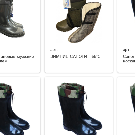
арт.
арт.
зиновые мужские
ЗИМНИЕ САПОГИ - 65°C
Сапог
елем
носка