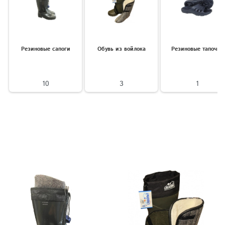
Резиновые сапоги
Обувь из войлока
Резиновые тапочки
10
3
1