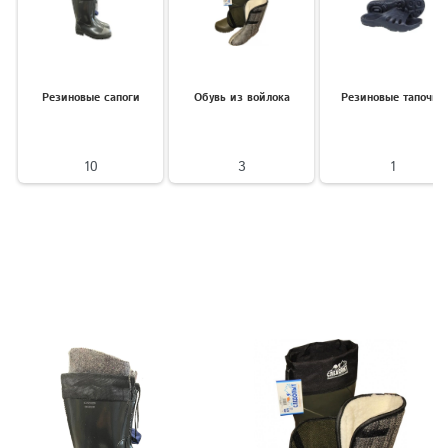
Резиновые сапоги
Обувь из войлока
Резиновые тапочки
10
3
1