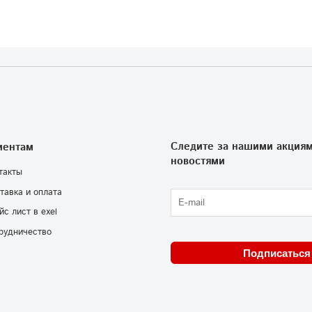
Следите за нашими акциям
иентам
новостями
такты
тавка и оплата
йс лист в exel
рудничество
Подписаться