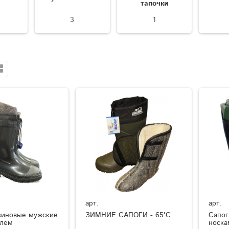
тапочки
3
1
арт.
арт.
зиновые мужские
ЗИМНИЕ САПОГИ - 65°C
Сапог
елем
носка