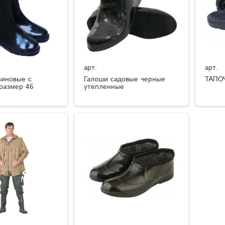
арт.
арт.
зиновые с
Галоши садовые черные
ТАПО
размер 46
утепленные