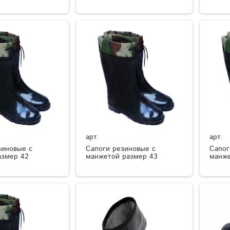
арт.
арт.
зиновые с
Сапоги резиновые с
Сапог
азмер 42
манжетой размер 43
манже