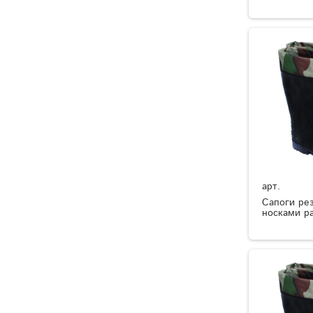
арт.
Сапоги ре
носками р