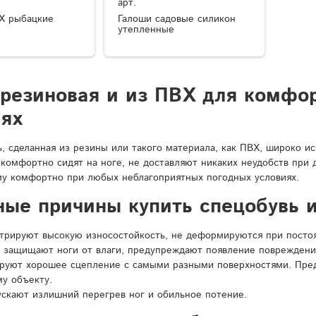
арт.
Х рыбацкие
Галоши садовые силикон
утепленные
 резиновая и из ПВХ для комфо
иях
ь, сделанная из резины или такого материала, как ПВХ, широко и
 комфортно сидят на ноге, не доставляют никаких неудобств при
у комфортно при любых неблагоприятных погодных условиях.
ные причины купить спецобувь и
рируют высокую износостойкость, не деформируются при постоян
 защищают ноги от влаги, предупреждают появление повреждени
ируют хорошее сцепление с самыми разными поверхностями. Пре
у объекту.
ускают излишний перегрев ног и обильное потение.