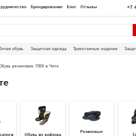
трудничество
Брендирование
Блог
Отзывы
+7 
бочая обувь
Защитная одежда
Трикотажные изделия
Защит
Обувь резиновая, ПВХ в Чите
те
Резиновые
сапоги
Обувь из войлока
Г