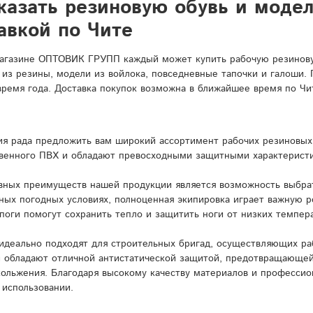
казать резиновую обувь и моде
авкой по Чите
агазине ОПТОВИК ГРУПП каждый может купить рабочую резиновую
 из резины, модели из войлока, повседневные тапочки и галоши.
время года. Доставка покупок возможна в ближайшее время по Чит
я рада предложить вам широкий ассортимент рабочих резиновых 
венного ПВХ и обладают превосходными защитными характерист
вных преимуществ нашей продукции является возможность выбрат
ных погодных условиях, полноценная экипировка играет важную 
поги помогут сохранить тепло и защитить ноги от низких темпера
идеально подходят для строительных бригад, осуществляющих ра
и обладают отличной антистатической защитой, предотвращающей
кольжения. Благодаря высокому качеству материалов и профессио
 использовании.