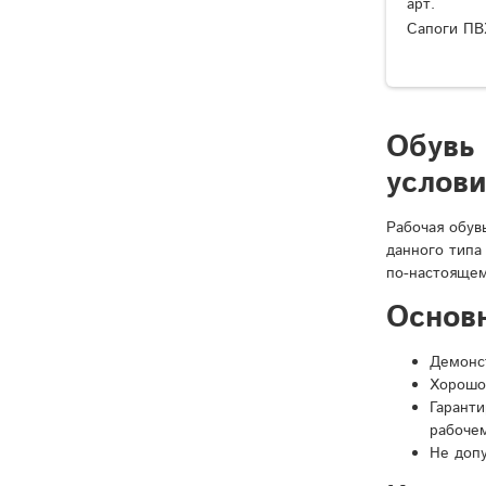
арт.
Сапоги ПВ
Обувь
услов
Рабочая обув
данного типа
по-настоящем
Основ
Демонст
Хорошо
Гарант
рабочем
Не доп