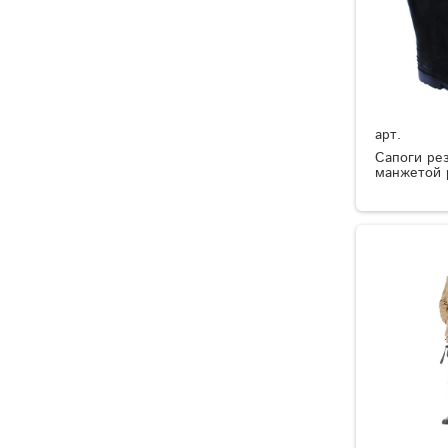
арт.
Сапоги ре
манжетой 