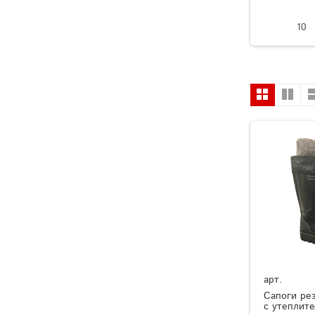
10
арт.
Сапоги ре
с утеплит