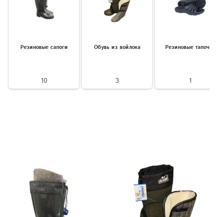
Резиновые сапоги
Обувь из войлока
Резиновые тапочки
10
3
1