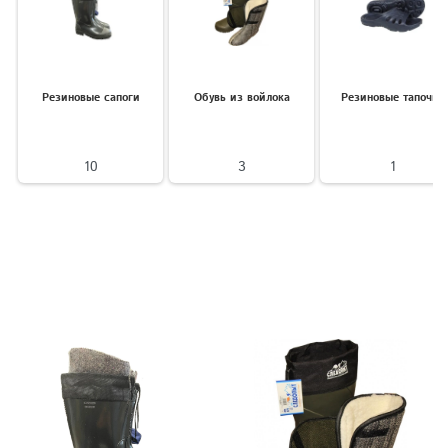
Резиновые сапоги
Обувь из войлока
Резиновые тапочки
10
3
1