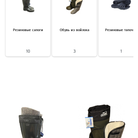
Резиновые сапоги
Обувь из войлока
Резиновые тапочки
10
3
1