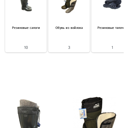
Резиновые сапоги
Обувь из войлока
Резиновые тапочки
10
3
1