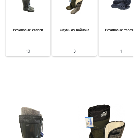
Резиновые сапоги
Обувь из войлока
Резиновые тапочки
10
3
1