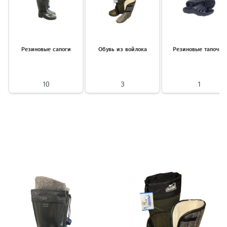
Резиновые сапоги
Обувь из войлока
Резиновые тапочки
10
3
1