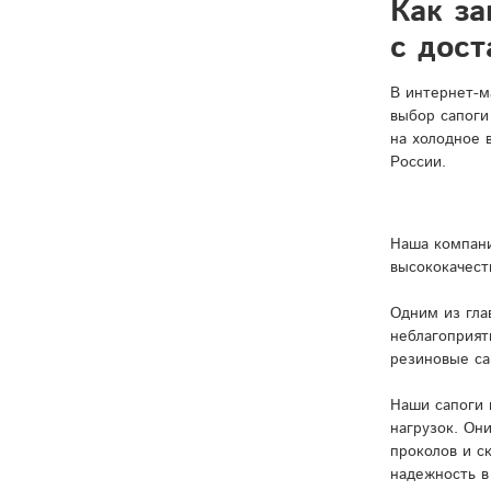
Как за
с дост
В интернет-м
выбор сапоги
на холодное 
России.
Наша компани
высококачест
Одним из гла
неблагоприят
резиновые са
Наши сапоги 
нагрузок. Он
проколов и с
надежность в