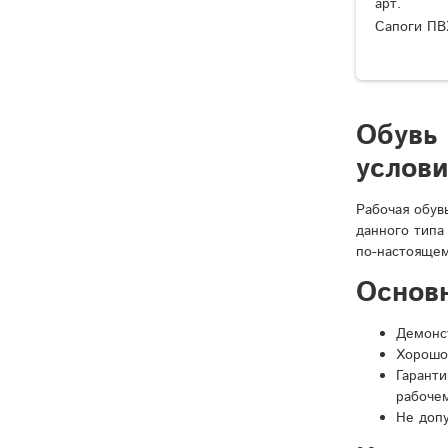
арт.
Сапоги ПВ
Обувь
услов
Рабочая обув
данного типа
по-настоящем
Основ
Демонст
Хорошо
Гарант
рабочем
Не доп