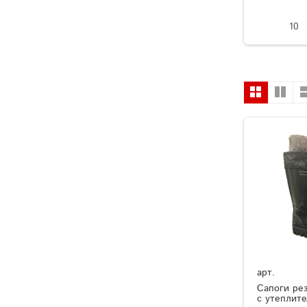
10
арт.
Сапоги ре
с утеплит