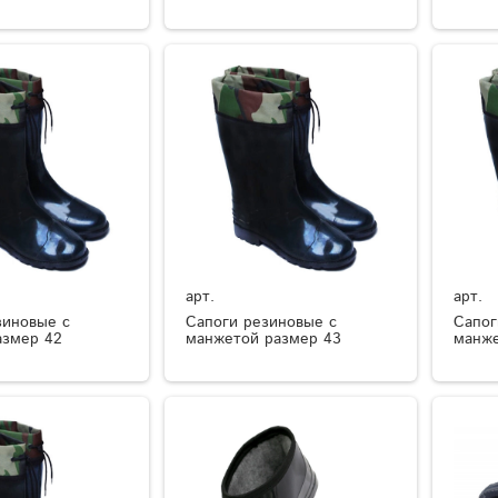
арт.
арт.
зиновые с
Сапоги резиновые с
Сапог
азмер 42
манжетой размер 43
манже