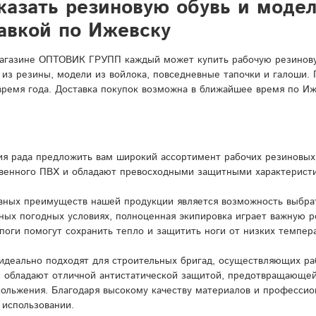
казать резиновую обувь и моде
авкой по Ижевску
агазине ОПТОВИК ГРУПП каждый может купить рабочую резиновую
 из резины, модели из войлока, повседневные тапочки и галоши.
время года. Доставка покупок возможна в ближайшее время по Иж
я рада предложить вам широкий ассортимент рабочих резиновых 
венного ПВХ и обладают превосходными защитными характерист
вных преимуществ нашей продукции является возможность выбрат
ных погодных условиях, полноценная экипировка играет важную 
поги помогут сохранить тепло и защитить ноги от низких темпера
идеально подходят для строительных бригад, осуществляющих ра
и обладают отличной антистатической защитой, предотвращающей
кольжения. Благодаря высокому качеству материалов и профессио
 использовании.