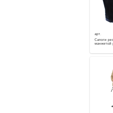
арт.
Сапоги ре
манжетой 