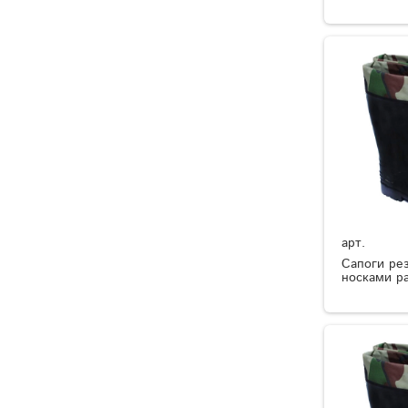
арт.
Сапоги ре
носками р