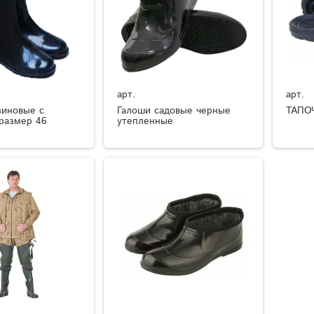
арт.
арт.
зиновые с
Галоши садовые черные
ТАПО
размер 46
утепленные