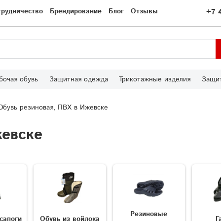
трудничество
Брендирование
Блог
Отзывы
+7 
бочая обувь
Защитная одежда
Трикотажные изделия
Защит
Обувь резиновая, ПВХ в Ижевске
жевске
Резиновые
сапоги
Обувь из войлока
Г