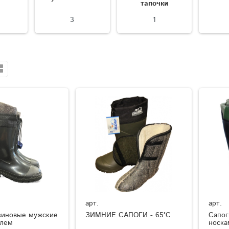
тапочки
3
1
арт.
арт.
зиновые мужские
ЗИМНИЕ САПОГИ - 65°C
Сапог
елем
носка