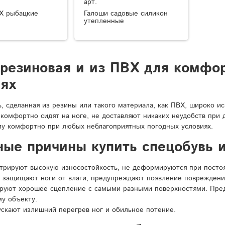
арт.
Х рыбацкие
Галоши садовые силикон
утепленные
 резиновая и из ПВХ для комфо
иях
ь, сделанная из резины или такого материала, как ПВХ, широко и
 комфортно сидят на ноге, не доставляют никаких неудобств при
у комфортно при любых неблагоприятных погодных условиях.
ные причины купить спецобувь и
рируют высокую износостойкость, не деформируются при постоян
 защищают ноги от влаги, предупреждают появление повреждени
ируют хорошее сцепление с самыми разными поверхностями. Пре
у объекту.
ускают излишний перегрев ног и обильное потение.