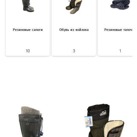
Резиновые сапоги
Обувь из войлока
Резиновые тапочки
10
3
1