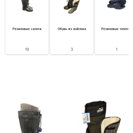
Резиновые сапоги
Обувь из войлока
Резиновые тапочки
10
3
1