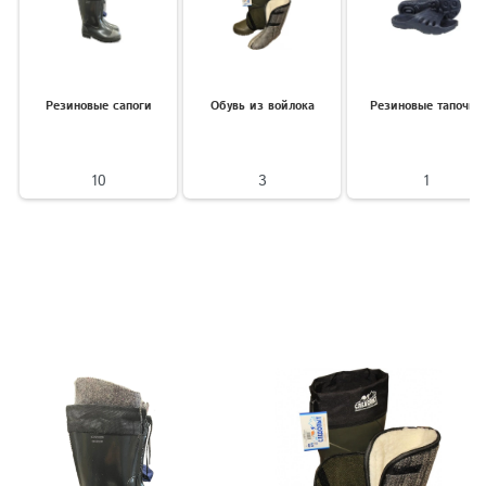
Резиновые сапоги
Обувь из войлока
Резиновые тапочки
10
3
1