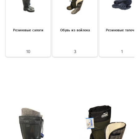
Резиновые сапоги
Обувь из войлока
Резиновые тапочки
10
3
1