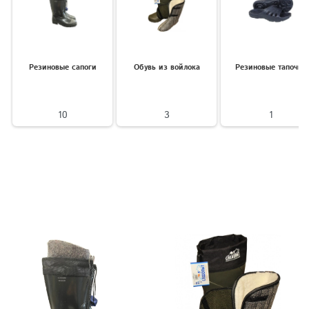
Резиновые сапоги
Обувь из войлока
Резиновые тапочки
10
3
1