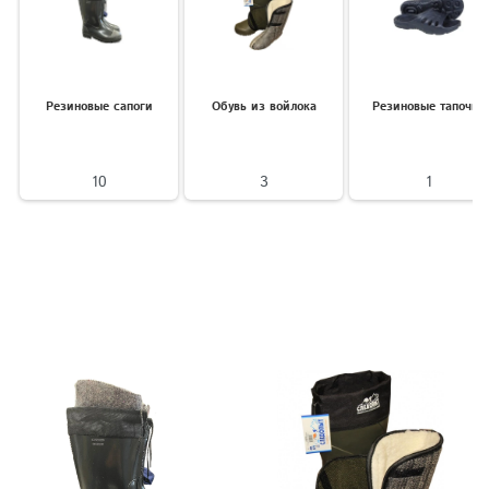
Резиновые сапоги
Обувь из войлока
Резиновые тапочки
10
3
1