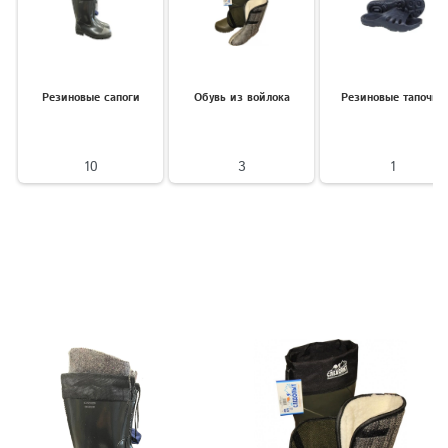
Резиновые сапоги
Обувь из войлока
Резиновые тапочки
10
3
1