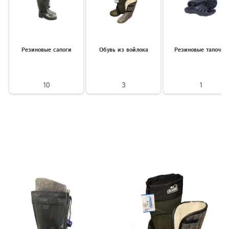
Резиновые сапоги
Обувь из войлока
Резиновые тапочки
10
3
1