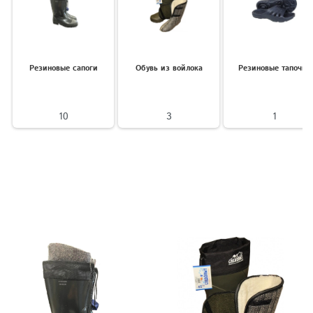
Резиновые сапоги
Обувь из войлока
Резиновые тапочки
10
3
1