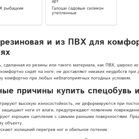
арт.
Х рыбацкие
Галоши садовые силикон
утепленные
 резиновая и из ПВХ для комфо
иях
ь, сделанная из резины или такого материала, как ПВХ, широко и
 комфортно сидят на ноге, не доставляют никаких неудобств при
у комфортно при любых неблагоприятных погодных условиях.
ные причины купить спецобувь и
рируют высокую износостойкость, не деформируются при постоян
 защищают ноги от влаги, предупреждают появление повреждени
ируют хорошее сцепление с самыми разными поверхностями. Пре
у объекту.
ускают излишний перегрев ног и обильное потение.