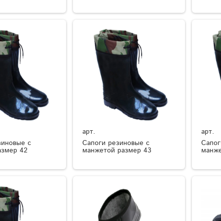
арт.
арт.
зиновые с
Сапоги резиновые с
Сапог
азмер 42
манжетой размер 43
манже