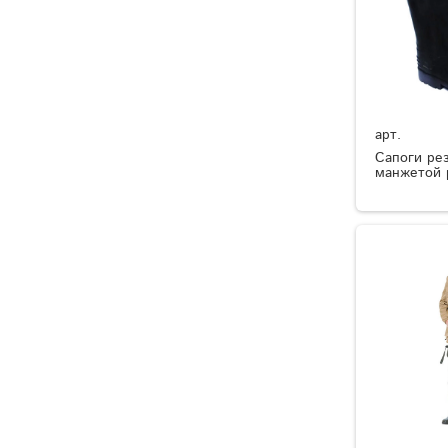
арт.
Сапоги ре
манжетой 