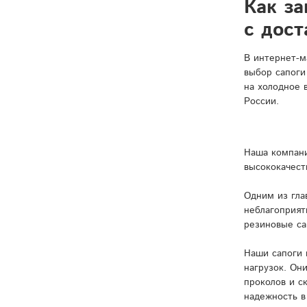
Как за
с дост
В интернет-м
выбор сапоги
на холодное 
России.
Наша компани
высококачест
Одним из гла
неблагоприят
резиновые са
Наши сапоги 
нагрузок. Он
проколов и с
надежность в