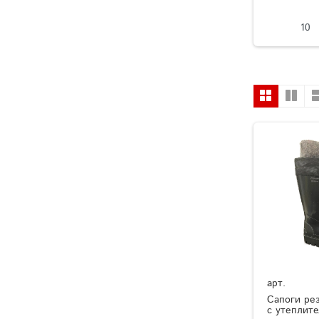
10
арт.
Сапоги ре
с утеплит