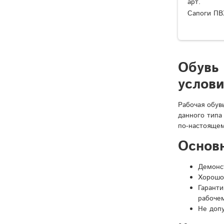
арт.
Сапоги ПВ
Обувь
услов
Рабочая обув
данного типа
по-настоящем
Основ
Демонст
Хорошо
Гарант
рабочем
Не доп