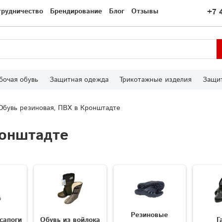
трудничество
Брендирование
Блог
Отзывы
+7 
бочая обувь
Защитная одежда
Трикотажные изделия
Защит
Обувь резиновая, ПВХ в Кронштадте
ронштадте
Резиновые
сапоги
Обувь из войлока
Г