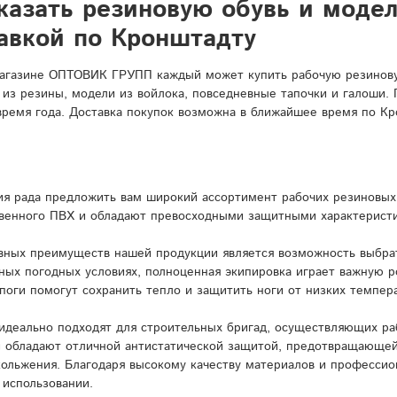
казать резиновую обувь и моде
авкой по Кронштадту
агазине ОПТОВИК ГРУПП каждый может купить рабочую резиновую
 из резины, модели из войлока, повседневные тапочки и галоши.
время года. Доставка покупок возможна в ближайшее время по Кр
я рада предложить вам широкий ассортимент рабочих резиновых 
венного ПВХ и обладают превосходными защитными характерист
вных преимуществ нашей продукции является возможность выбрат
ных погодных условиях, полноценная экипировка играет важную 
поги помогут сохранить тепло и защитить ноги от низких темпера
идеально подходят для строительных бригад, осуществляющих ра
и обладают отличной антистатической защитой, предотвращающей
кольжения. Благодаря высокому качеству материалов и профессио
 использовании.