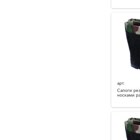
арт.
Сапоги ре
носками р