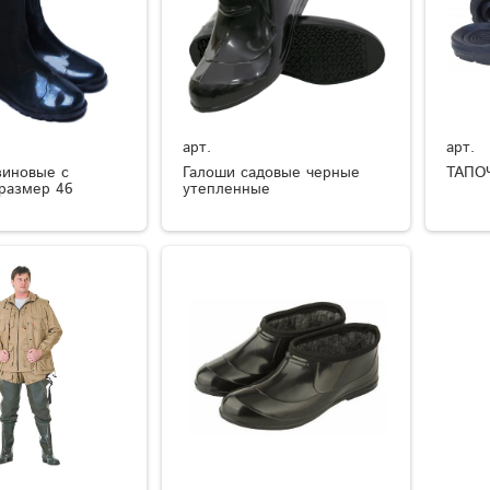
арт.
арт.
зиновые с
Галоши садовые черные
ТАПО
размер 46
утепленные