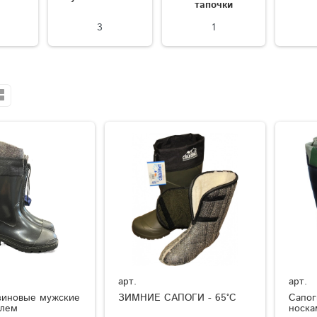
тапочки
3
1
арт.
арт.
зиновые мужские
ЗИМНИЕ САПОГИ - 65°C
Сапог
елем
носка