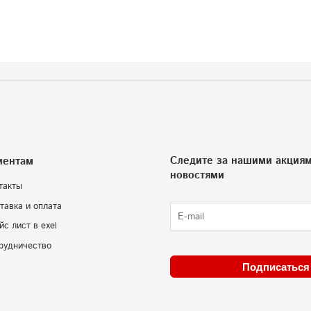
Следите за нашими акциям
иентам
новостями
такты
тавка и оплата
йс лист в exel
рудничество
Подписаться