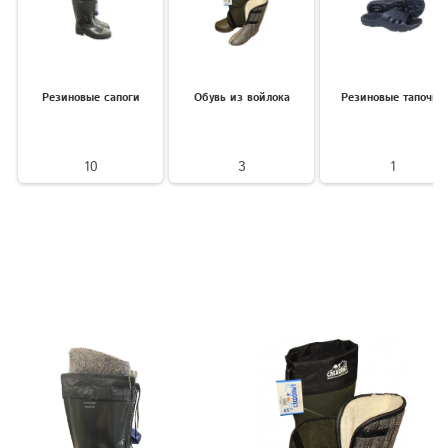
Резиновые сапоги
Обувь из войлока
Резиновые тапочки
10
3
1