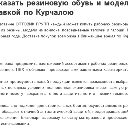
казать резиновую обувь и моде
авкой по Курчалою
агазине ОПТОВИК ГРУПП каждый может купить рабочую резиновую
 из резины, модели из войлока, повседневные тапочки и галоши.
время года. Доставка покупок возможна в ближайшее время по Ку
я рада предложить вам широкий ассортимент рабочих резиновых 
венного ПВХ и обладают превосходными защитными характерист
вных преимуществ нашей продукции является возможность выбрат
ных погодных условиях, полноценная экипировка играет важную 
поги помогут сохранить тепло и защитить ноги от низких темпера
идеально подходят для строительных бригад, осуществляющих ра
и обладают отличной антистатической защитой, предотвращающей
кольжения. Благодаря высокому качеству материалов и профессио
 использовании.