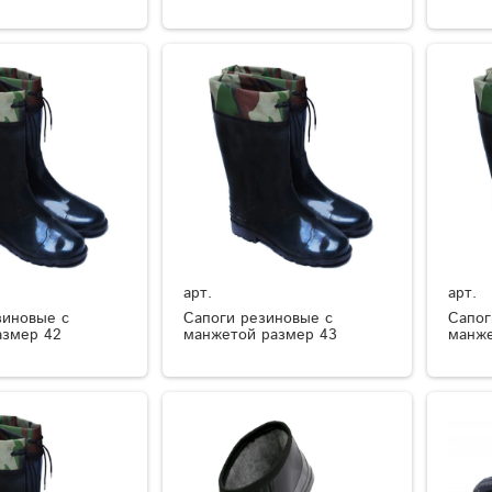
арт.
арт.
зиновые с
Сапоги резиновые с
Сапог
азмер 42
манжетой размер 43
манже