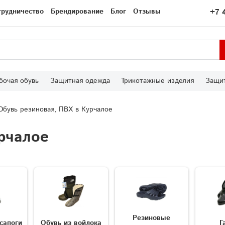
трудничество
Брендирование
Блог
Отзывы
+7 
бочая обувь
Защитная одежда
Трикотажные изделия
Защит
Обувь резиновая, ПВХ в Курчалое
рчалое
Резиновые
сапоги
Обувь из войлока
Г