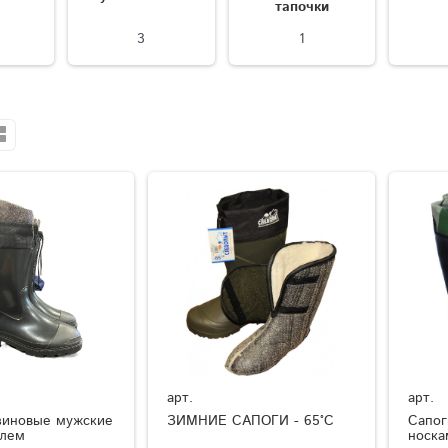
тапочки
3
1
арт.
арт.
зиновые мужские
ЗИМНИЕ САПОГИ - 65°C
Сапог
елем
носка