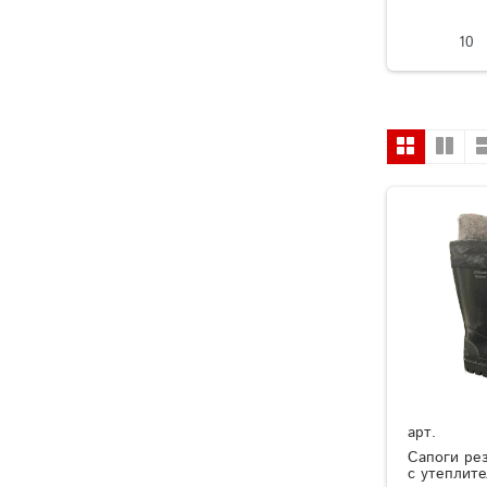
10
арт.
Сапоги ре
с утеплит