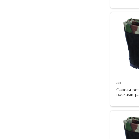
арт.
Сапоги ре
носками р