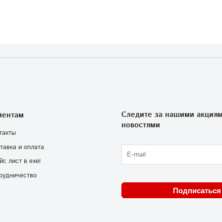
Следите за нашими акциям
иентам
новостями
такты
тавка и оплата
йс лист в exel
рудничество
Подписаться