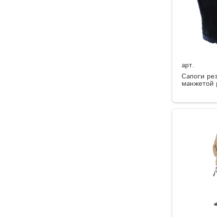
арт.
Сапоги ре
манжетой 