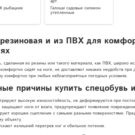
арт.
Х рыбацкие
Галоши садовые силикон
утепленные
 резиновая и из ПВХ для комфо
иях
ь, сделанная из резины или такого материала, как ПВХ, широко и
 комфортно сидят на ноге, не доставляют никаких неудобств при
у комфортно при любых неблагоприятных погодных условиях.
ные причины купить спецобувь и
рируют высокую износостойкость, не деформируются при постоян
 защищают ноги от влаги, предупреждают появление повреждени
ируют хорошее сцепление с самыми разными поверхностями. Пре
у объекту.
ускают излишний перегрев ног и обильное потение.