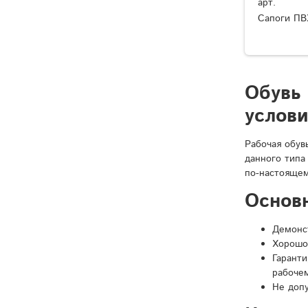
арт.
Сапоги ПВ
Обувь
услов
Рабочая обув
данного типа
по-настоящем
Основ
Демонст
Хорошо
Гарант
рабочем
Не доп