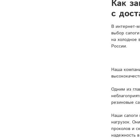
Как за
с дост
В интернет-м
выбор сапоги
на холодное 
России.
Наша компани
высококачест
Одним из гла
неблагоприят
резиновые са
Наши сапоги 
нагрузок. Он
проколов и с
надежность в