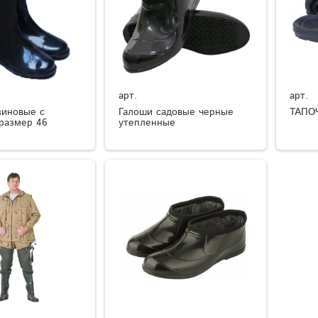
арт.
арт.
зиновые с
Галоши садовые черные
ТАПО
размер 46
утепленные