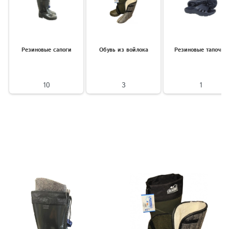
Резиновые сапоги
Обувь из войлока
Резиновые тапочки
10
3
1