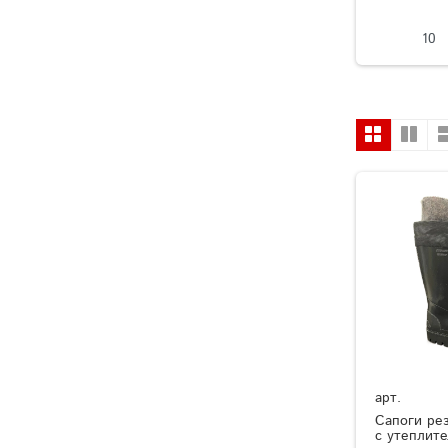
10
арт.
Сапоги ре
с утеплит