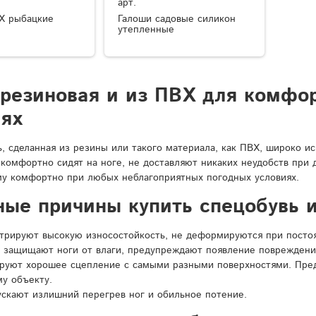
арт.
Х рыбацкие
Галоши садовые силикон
утепленные
 резиновая и из ПВХ для комфо
иях
ь, сделанная из резины или такого материала, как ПВХ, широко и
 комфортно сидят на ноге, не доставляют никаких неудобств при
у комфортно при любых неблагоприятных погодных условиях.
ные причины купить спецобувь и
рируют высокую износостойкость, не деформируются при постоян
 защищают ноги от влаги, предупреждают появление повреждени
ируют хорошее сцепление с самыми разными поверхностями. Пре
у объекту.
ускают излишний перегрев ног и обильное потение.