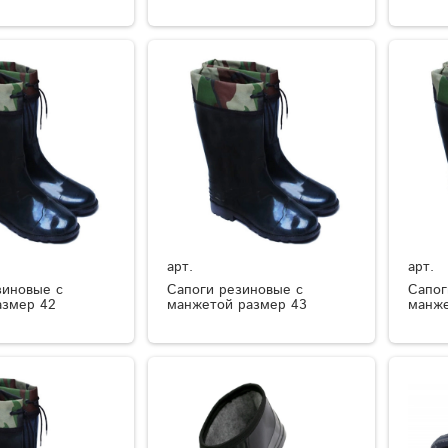
арт.
арт.
зиновые с
Сапоги резиновые с
Сапог
азмер 42
манжетой размер 43
манже