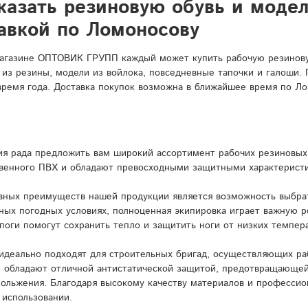
казать резиновую обувь и моде
авкой по Ломоносову
агазине ОПТОВИК ГРУПП каждый может купить рабочую резиновую
 из резины, модели из войлока, повседневные тапочки и галоши.
время года. Доставка покупок возможна в ближайшее время по Ло
я рада предложить вам широкий ассортимент рабочих резиновых 
венного ПВХ и обладают превосходными защитными характерист
вных преимуществ нашей продукции является возможность выбрат
ных погодных условиях, полноценная экипировка играет важную 
поги помогут сохранить тепло и защитить ноги от низких темпера
идеально подходят для строительных бригад, осуществляющих ра
и обладают отличной антистатической защитой, предотвращающей
кольжения. Благодаря высокому качеству материалов и профессио
 использовании.