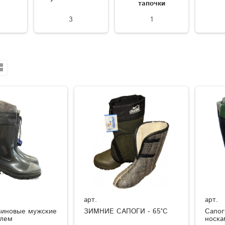
тапочки
3
1
арт.
арт.
зиновые мужские
ЗИМНИЕ САПОГИ - 65°C
Сапог
елем
носка