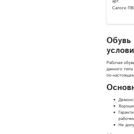
арт.
Сапоги ПВ
Обувь
услов
Рабочая обув
данного типа
по-настоящем
Основ
Демонст
Хорошо
Гарант
рабочем
Не доп