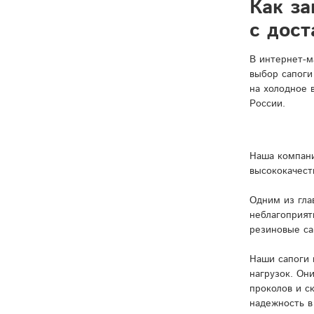
Как за
с дост
В интернет-м
выбор сапоги
на холодное 
России.
Наша компани
высококачест
Одним из гла
неблагоприят
резиновые са
Наши сапоги 
нагрузок. Он
проколов и с
надежность в