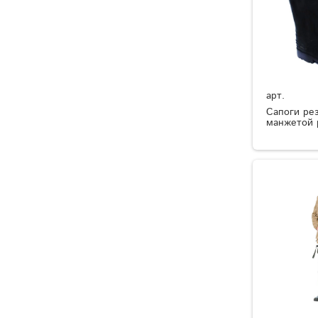
арт.
Сапоги ре
манжетой 