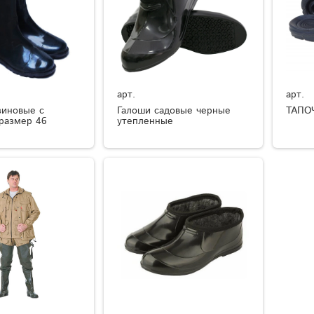
арт.
арт.
зиновые с
Галоши садовые черные
ТАПО
размер 46
утепленные