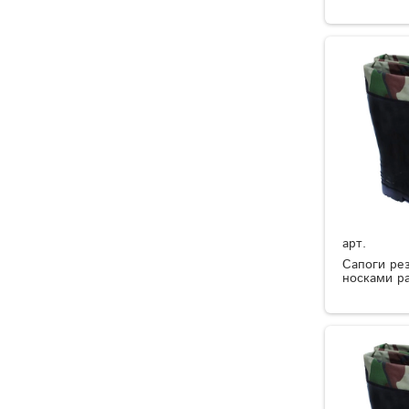
арт.
Сапоги ре
носками р