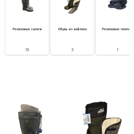
Резиновые сапоги
Обувь из войлока
Резиновые тапочки
10
3
1