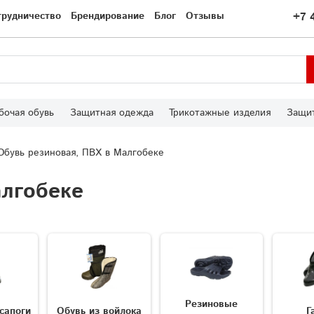
трудничество
Брендирование
Блог
Отзывы
+7 
бочая обувь
Защитная одежда
Трикотажные изделия
Защит
Обувь резиновая, ПВХ в Малгобеке
алгобеке
Резиновые
сапоги
Обувь из войлока
Г