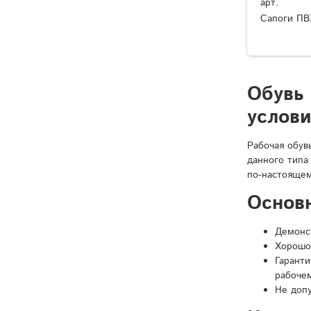
арт.
Сапоги ПВ
Обувь
услов
Рабочая обув
данного типа
по-настоящем
Основ
Демонст
Хорошо
Гарант
рабочем
Не доп