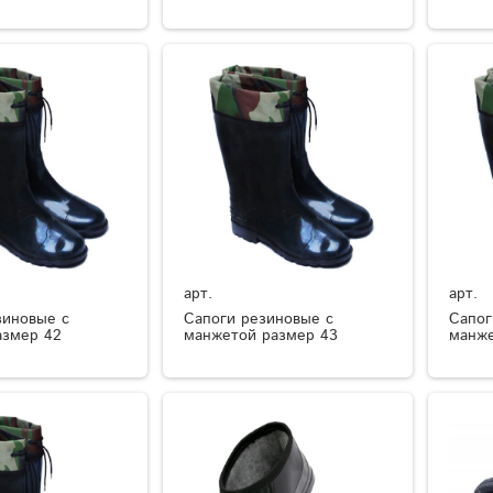
арт.
арт.
зиновые с
Сапоги резиновые с
Сапог
азмер 42
манжетой размер 43
манже