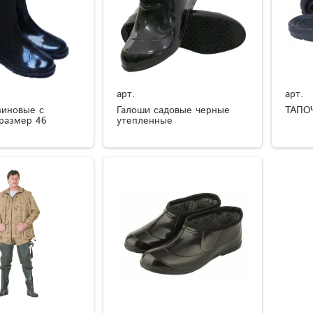
арт.
арт.
зиновые с
Галоши садовые черные
ТАПО
размер 46
утепленные