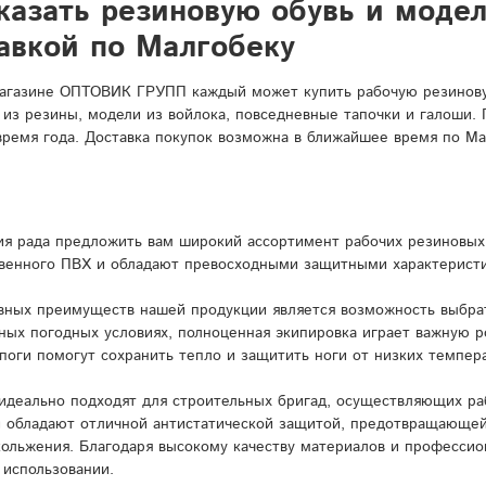
казать резиновую обувь и моде
авкой по Малгобеку
агазине ОПТОВИК ГРУПП каждый может купить рабочую резиновую
 из резины, модели из войлока, повседневные тапочки и галоши.
время года. Доставка покупок возможна в ближайшее время по Ма
я рада предложить вам широкий ассортимент рабочих резиновых 
венного ПВХ и обладают превосходными защитными характерист
вных преимуществ нашей продукции является возможность выбрат
ных погодных условиях, полноценная экипировка играет важную 
поги помогут сохранить тепло и защитить ноги от низких темпера
идеально подходят для строительных бригад, осуществляющих ра
и обладают отличной антистатической защитой, предотвращающей
кольжения. Благодаря высокому качеству материалов и профессио
 использовании.