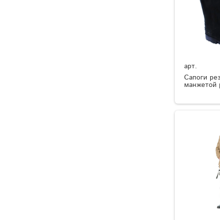
арт.
Сапоги ре
манжетой 