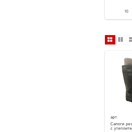
10
арт.
Сапоги ре
с утеплит