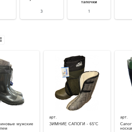
тапочки
3
1
арт.
арт.
зиновые мужские
ЗИМНИЕ САПОГИ - 65°C
Сапог
елем
носка