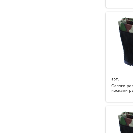
арт.
Сапоги ре
носками р