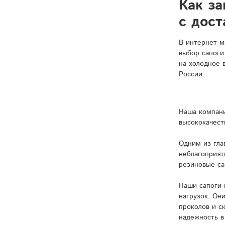
Как за
с дост
В интернет-м
выбор сапоги
на холодное 
России.
Наша компани
высококачест
Одним из гла
неблагоприят
резиновые са
Наши сапоги 
нагрузок. Он
проколов и с
надежность в