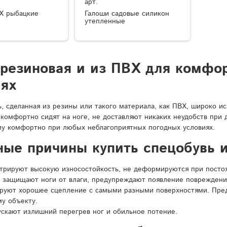
арт.
Х рыбацкие
Галоши садовые силикон
утепленные
 резиновая и из ПВХ для комфо
иях
ь, сделанная из резины или такого материала, как ПВХ, широко и
 комфортно сидят на ноге, не доставляют никаких неудобств при
у комфортно при любых неблагоприятных погодных условиях.
ные причины купить спецобувь и
рируют высокую износостойкость, не деформируются при постоян
 защищают ноги от влаги, предупреждают появление повреждени
ируют хорошее сцепление с самыми разными поверхностями. Пре
у объекту.
ускают излишний перегрев ног и обильное потение.