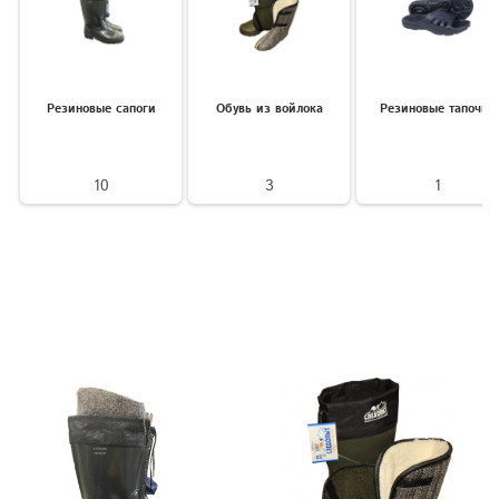
Резиновые сапоги
Обувь из войлока
Резиновые тапочки
10
3
1