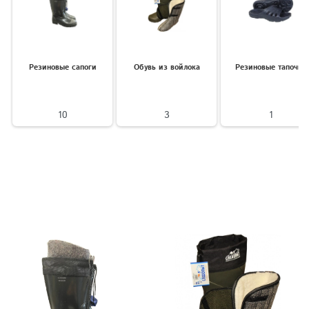
Резиновые сапоги
Обувь из войлока
Резиновые тапочки
10
3
1