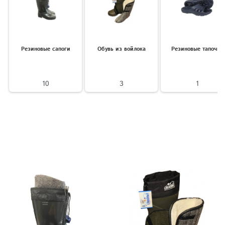
Резиновые сапоги
Обувь из войлока
Резиновые тапочки
10
3
1